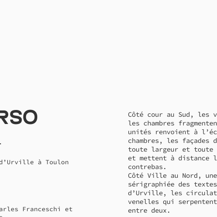
rso
Côté cour au Sud, les v
les chambres fragmenten
unités renvoient à l’éc
chambres, les façades d
t
toute largeur et toute 
et mettent à distance l
d’Urville à Toulon
contrebas.
Côté Ville au Nord, une
sérigraphiée des textes
d’Urville, les circulat
venelles qui serpentent
arles Franceschi et
entre deux.