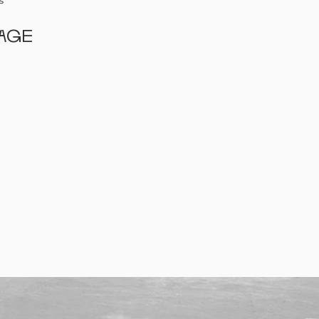
s
rage