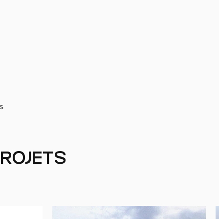
s
projets