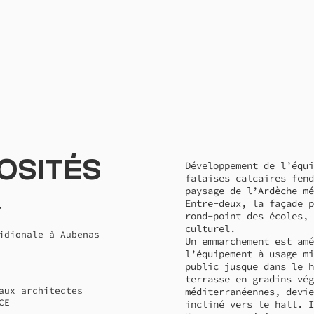
osités
Développement de l’équi
falaises calcaires fend
paysage de l’Ardèche mé
Entre-deux, la façade p
t
rond-point des écoles, 
culturel.
idionale à Aubenas
Un emmarchement est amé
l’équipement à usage mi
public jusque dans le h
terrasse en gradins vég
aux architectes
méditerranéennes, devie
CE
incliné vers le hall. I