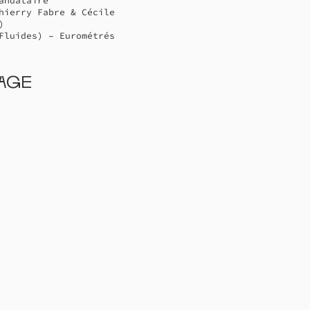
andataire
hierry Fabre & Cécile
)
Fluides) – Eurométrés
rage