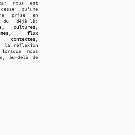
qui nous est 
esse qu’une 
ne prise en 
compte du passé ou du déjà-là: 
s, cultures, 
smes, flux 
, contextes, 
 la réflexion 
lorsque nous 
s, au-delà de 