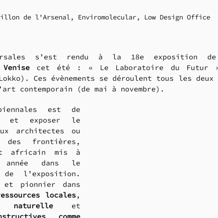
illon de l'Arsenal, Enviromolecular, Low Design Office
versales s’est rendu à la 18e exposition d
 Venise
 cet été : « Le Laboratoire du Futur » 
Lokko). Ces évènements se déroulent tous les deux 
’art contemporain (de mai à novembre). 
iennales est de 
 et exposer le 
ux architectes ou 
 des frontières, 
t africain mis à 
 année dans le 
de l’exposition. 
 et pionnier dans 
ressources locales
, 
n naturelle
 et 
structives comme 