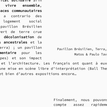
bitat solidaire
 afin 
 vivre ensemble
, 
paces communautaires
 a contrario des 
logement social 
avillon Brésilien 
vert de terre crue 
a 
décolonisation
 de 
s ancestrales
 et la 
erra) ; un pavillon 
Pavillon Brésilien, Terra,
mentaire
 pour les 
Matos & Paulo Tav
pes) et son impact 
 et l’architecture. Les français ont quant à eux
une mise en scène libre d’interprétation (Ball The
et bien d’autres expositions encore… 
Finalement, nous pouvon
compte assez rapide