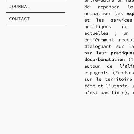
entre-autre un 
ha
JOURNAL
de repenser 
le
mutualiser les 
es
CONTACT
et les services
politiques du 
actuelles ; un p
entièrement recou
dialoguant sur l
par leur 
pratique
décarbonatation
 (T
autour de 
l’ali
espagnols (Foodsca
sur le territoire
fête et l’utopie, 
n’est pas finie), 