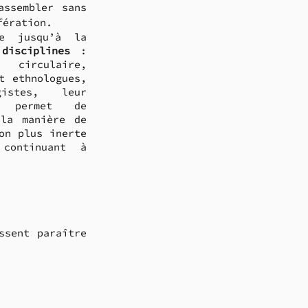
ssembler sans 
fération. 
e jusqu’à la 
 disciplines
 : 
 circulaire, 
t ethnologues, 
anthropologues, biologistes, leur 
 permet de 
la manière de 
on plus inerte 
ontinuant à 
sent paraître 