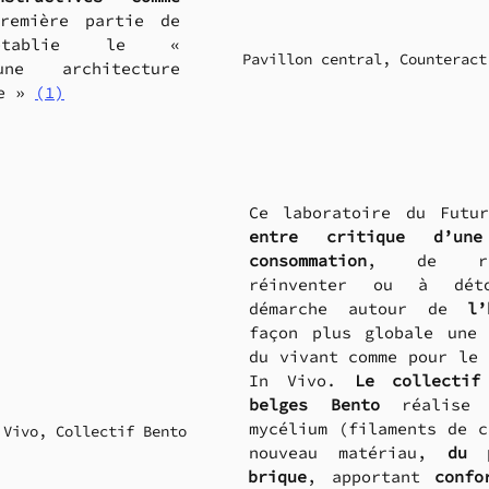
remière partie de 
rétablie le « 
Pavillon central, Counteract
ne architecture 
e » 
(1)
entre critique d’une
consommation
, de res
réinventer ou à déto
démarche autour de 
l’
façon plus globale une 
du vivant comme pour le 
In Vivo. 
Le collectif 
belges Bento
 réalise 
mycélium (filaments de c
 Vivo, Collectif Bento
nouveau matériau, 
du 
brique
, apportant 
confo