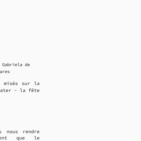
 Gabriela de 
ares
 misés sur la 
ater - la fête 
s nous rendre 
ment que le 