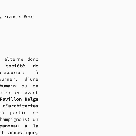
, Francis Kéré
Ce laboratoire du Futur alterne donc 
 société de 
sources à 
urner, d’une 
humain
 ou de 
mise en avant 
Pavillon Belge
d’architectes 
à partir de 
hampignons) un 
panneau à la 
rt acoustique, 